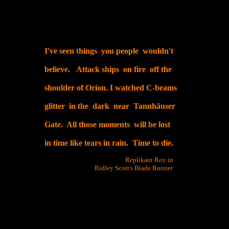
I've seen things you people wouldn't
believe. Attack ships on fire off the
shoulder of Orion. I watched C-beams
glitter in the dark near Tannhäuser
Gate. All those moments will be lost
in time like tears in rain. Time to die.
Replikant Roy in
Ridley Scott's Blade Runner