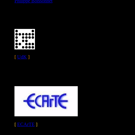
Philippe Boissonnet
[
UdK
]
[
ECArTE
]